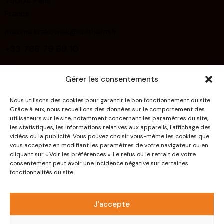
75004 Paris
France
maxime.krakowiak@soltherm.fr
+33 788 79 89 10
Links
Gérer les consentements
Home
Nous utilisons des cookies pour garantir le bon fonctionnement du site.
About Us
Grâce à eux, nous recueillons des données sur le comportement des
utilisateurs sur le site, notamment concernant les paramètres du site,
Deco Effects
les statistiques, les informations relatives aux appareils, l'affichage des
vidéos ou la publicité. Vous pouvez choisir vous-même les cookies que
Systems
vous acceptez en modifiant les paramètres de votre navigateur ou en
cliquant sur « Voir les préférences ». Le refus ou le retrait de votre
Products
consentement peut avoir une incidence négative sur certaines
fonctionnalités du site.
Downloads
Contact
J'accepte
Politique relative à la protection des données à
caractère personnel