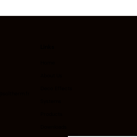
Links
Home
About Us
Deco Effects
soltherm.fr
Systems
0
Products
Downloads