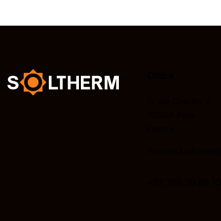
Office
14 rue Charles V
75004 Paris
France
maxime.krakowiak@
+33 788 79 89 1