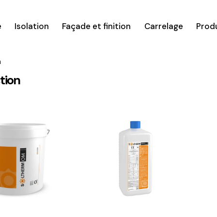
é
Isolation
Façade et finition
Carrelage
Prod
n
ction
h