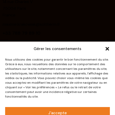
14 rue Charles V
75004 Paris
France
maxime.krakowiak@soltherm.fr
+33 788 79 89 10
Links
Gérer les consentements
Home
Nous utilisons des cookies pour garantir le bon fonctionnement du site.
About Us
Grâce à eux, nous recueillons des données sur le comportement des
utilisateurs sur le site, notamment concernant les paramètres du site,
Deco Effects
les statistiques, les informations relatives aux appareils, l'affichage des
vidéos ou la publicité. Vous pouvez choisir vous-même les cookies que
Systems
vous acceptez en modifiant les paramètres de votre navigateur ou en
cliquant sur « Voir les préférences ». Le refus ou le retrait de votre
Products
consentement peut avoir une incidence négative sur certaines
fonctionnalités du site.
Downloads
Contact
J'accepte
Politique relative à la protection des données à