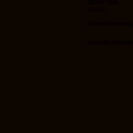
75004 Paris
France
maxime.krakowiak@
+33 788 79 89 1