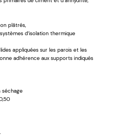
s primaires de ciment et d’anhydrite,
on plâtrés,
systèmes d’isolation thermique
ides appliquées sur les parois et les
onne adhérence aux supports indiqués
ès séchage
0,50
.