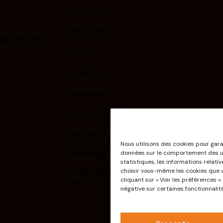
About Us
Deco Effects
soltherm.fr
Systems
0
Products
Downloads
Contact
Politique relative à la
protection des données à
Nous utilisons des cookies pour gara
caractère personnel
données sur le comportement des uti
statistiques, les informations relati
choisir vous-même les cookies que 
Conditions générales de
cliquant sur « Voir les préférences 
fourniture
négative sur certaines fonctionnalité