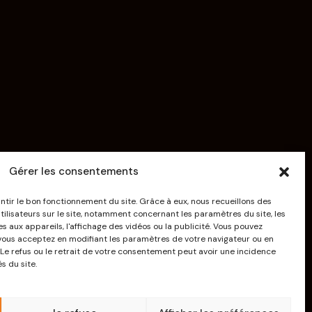
Gérer les consentements
ntir le bon fonctionnement du site. Grâce à eux, nous recueillons des
lisateurs sur le site, notamment concernant les paramètres du site, les
ves aux appareils, l'affichage des vidéos ou la publicité. Vous pouvez
vous acceptez en modifiant les paramètres de votre navigateur ou en
». Le refus ou le retrait de votre consentement peut avoir une incidence
s du site.