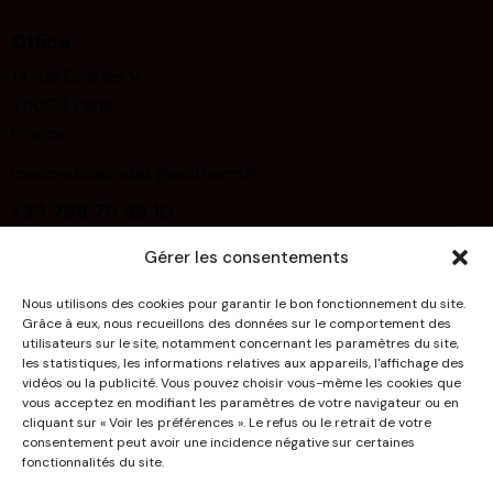
Office
14 rue Charles V
75004 Paris
France
maxime.krakowiak@soltherm.fr
+33 788 79 89 10
Gérer les consentements
Links
Home
Nous utilisons des cookies pour garantir le bon fonctionnement du site.
Grâce à eux, nous recueillons des données sur le comportement des
About Us
utilisateurs sur le site, notamment concernant les paramètres du site,
les statistiques, les informations relatives aux appareils, l'affichage des
Deco Effects
vidéos ou la publicité. Vous pouvez choisir vous-même les cookies que
vous acceptez en modifiant les paramètres de votre navigateur ou en
Systems
cliquant sur « Voir les préférences ». Le refus ou le retrait de votre
consentement peut avoir une incidence négative sur certaines
Products
fonctionnalités du site.
Downloads