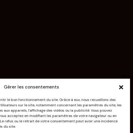
Gérer les consentements
ntir le bon fonctionnement du site. Grâce à eux, nous recueillons des
lisateurs sur le site, notamment concernant les paramètres du site, les
ves aux appareils, l'affichage des vidéos ou la publicité. Vous pouvez
vous acceptez en modifiant les paramètres de votre navigateur ou en
». Le refus ou le retrait de votre consentement peut avoir une incidence
s du site.