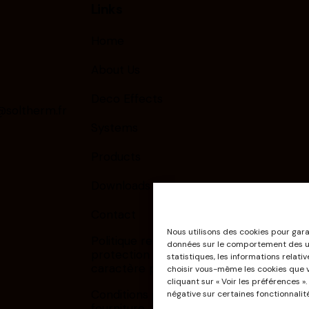
Links
Home
About Us
Deco Effects
soltherm.fr
Systems
0
Products
Downloads
Contact
Nous utilisons des cookies pour gara
Politique relative à la
données sur le comportement des uti
protection des données à
statistiques, les informations relati
caractère personnel
choisir vous-même les cookies que 
cliquant sur « Voir les préférences 
Conditions générales de
négative sur certaines fonctionnalité
fourniture