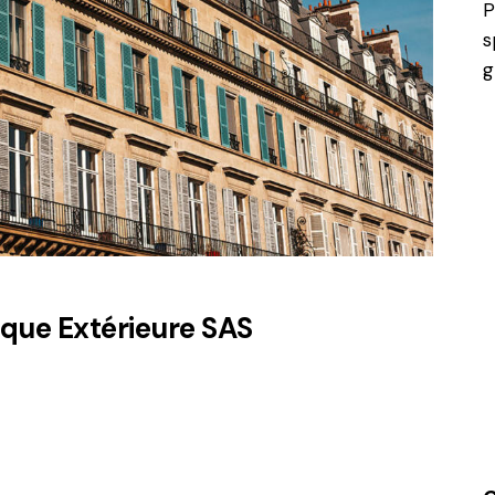
P
s
g
ique Extérieure SAS