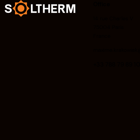
Office
14 rue Charles V
75004 Paris
France
maxime.krakowiak@
+33 788 79 89 1