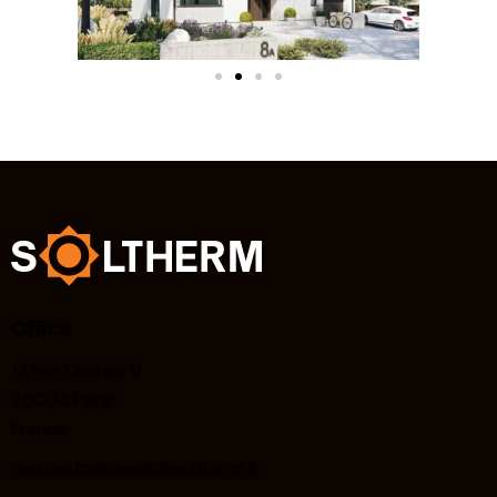
Office
14 rue Charles V
75004 Paris
France
maxime.krakowiak@soltherm.fr