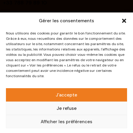
+33 788 79 89 10
Links
Gérer les consentements
Home
Nous utilisons des cookies pour garantir le bon fonctionnement du site.
About Us
Grâce à eux, nous recueillons des données sur le comportement des
utilisateurs sur le site, notamment concernant les paramètres du site,
Deco Effects
les statistiques, les informations relatives aux appareils, l'affichage des
vidéos ou la publicité. Vous pouvez choisir vous-même les cookies que
Systems
vous acceptez en modifiant les paramètres de votre navigateur ou en
cliquant sur « Voir les préférences ». Le refus ou le retrait de votre
Products
consentement peut avoir une incidence négative sur certaines
fonctionnalités du site.
Downloads
Contact
J'accepte
Politique relative à la protection des données à
caractère personnel
Je refuse
Conditions générales de fourniture
Afficher les préférences